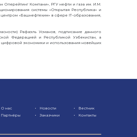
Оперейтинг Компани», РГУ нефти и газа им. И.М.
ционирования системы «Открытая Республика» и
ентром «Башнефтехим» в сфере IT-образования,
сности) Рафаэль Усманов, подписание данного
ской Федерацией и Республикой Узбекистан, а
ти цифровой экономики и использования новейших
•
•
О нас
Новости
Вестник
•
•
Партнёры
Заказчики
Контакты