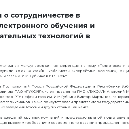
 о сотрудничестве в
электронного обучения и
ательных технологий в
I ежегодная международная конференция на тему «Подготовка и
ступили ООО «ЛУКОЙЛ Узбекистан Оперейтинг Компани», Акц
 газа им. И.М. Губкина в г.Ташкент.
и Полномочный Посол Российской Федерации в Республике Узбе
звитию ПАО «ЛУКОЙЛ», член правления ПАО «ЛУКОЙЛ» Анатолий 
 ректор РГУ нефти и газа им. И.М.Губкина Виктор Мартынов, генер
аэль Усманов. Также присутствовали представители государственны
х заведений России и других стран в Ташкенте.
ь ожиданий крупных компаний к профессиональной подготовке 
чающие высоким требованиям современного развития промышленного