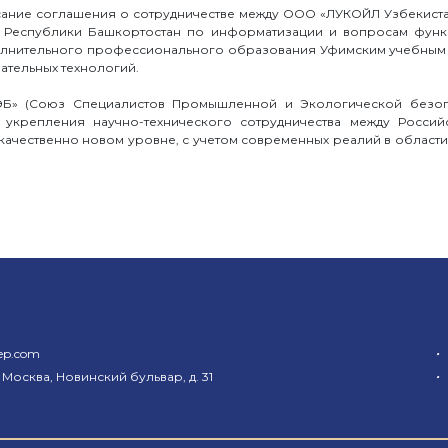
ние соглашения о сотрудничестве между ООО «ЛУКОЙЛ Узбекистан 
ом Республики Башкортостан по информатизации и вопросам функ
лнительного профессионального образования Уфимским учебным ц
ательных технологий.
Б» (Союз Специалистов Промышленной и Экологической безопа
укрепления научно-технического сотрудничества между Россий
качественно новом уровне, с учетом современных реалий в облас
•
ep.com
•
 Москва, Новинский бульвар, д. 31