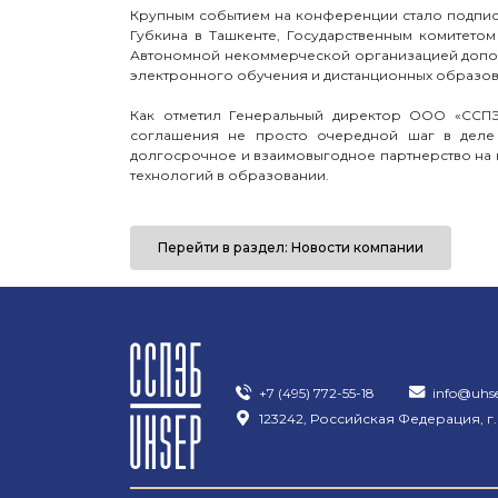
Крупным событием на конференции стало подписа
Губкина в Ташкенте, Государственным комитет
Автономной некоммерческой организацией допо
электронного обучения и дистанционных образов
Как отметил Генеральный директор ООО «ССПЭ
соглашения не просто очередной шаг в деле 
долгосрочное и взаимовыгодное партнерство на 
технологий в образовании.
Перейти в раздел: Новости компании
+7 (495) 772-55-18
info@uhs
123242, Российская Федерация, г.