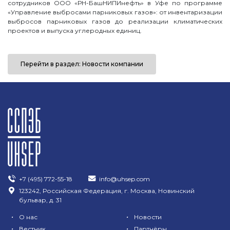
сотрудников ООО «РН-БашНИПИнефть» в Уфе по программе
«Управление выбросами парниковых газов»: от инвентаризации
выбросов парниковых газов до реализации климатических
проектов и выпуска углеродных единиц.
Перейти в раздел: Новости компании
+7 (495) 772-55-18
info@uhsep.com
123242, Российская Федерация, г. Москва, Новинский
бульвар, д. 31
•
•
О нас
Новости
•
•
Вестник
Партнёры